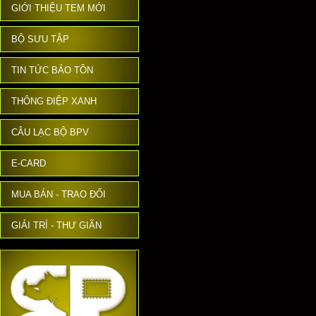
GIỚI THIỆU TEM MỚI
BỘ SƯU TẬP
TIN TỨC BẢO TỒN
THÔNG ĐIỆP XANH
CÂU LẠC BỘ BPV
E-CARD
MUA BÁN - TRAO ĐỔI
GIẢI TRÍ - THƯ GIÃN