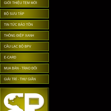
GIỚI THIỆU TEM MỚI
BỘ SƯU TẬP
TIN TỨC BẢO TỒN
THÔNG ĐIỆP XANH
CÂU LẠC BỘ BPV
E-CARD
MUA BÁN - TRAO ĐỔI
GIẢI TRÍ - THƯ GIÃN