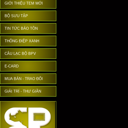
GIỚI THIỆU TEM MỚI
BỘ SƯU TẬP
TIN TỨC BẢO TỒN
THÔNG ĐIỆP XANH
CÂU LẠC BỘ BPV
E-CARD
MUA BÁN - TRAO ĐỔI
GIẢI TRÍ - THƯ GIÃN