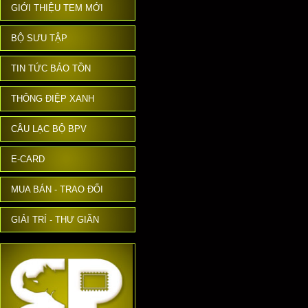
GIỚI THIỆU TEM MỚI
BỘ SƯU TẬP
TIN TỨC BẢO TỒN
THÔNG ĐIỆP XANH
CÂU LẠC BỘ BPV
E-CARD
MUA BÁN - TRAO ĐỔI
GIẢI TRÍ - THƯ GIÃN