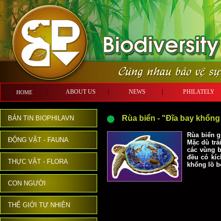
ABOUT US
NEWS
PHILATE
HOME
Rùa biển - "Đĩa bay khổng
BẢN TIN BIOPHILAVN
Rùa biển g
ĐỘNG VẬT - FAUNA
Mặc dù trả
các vùng b
đều có kíc
THỰC VẬT - FLORA
khổng lồ b
CON NGƯỜI
THẾ GIỚI TỰ NHIÊN