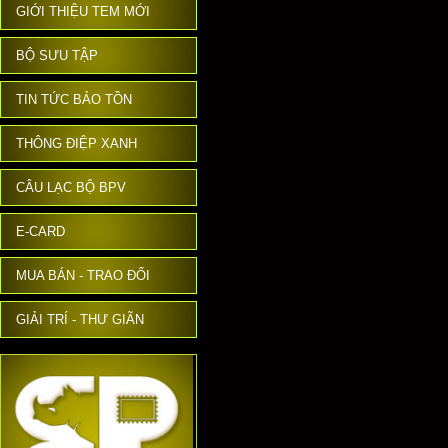
GIỚI THIỆU TEM MỚI
BỘ SƯU TẬP
TIN TỨC BẢO TỒN
THÔNG ĐIỆP XANH
CÂU LẠC BỘ BPV
E-CARD
MUA BÁN - TRAO ĐỔI
GIẢI TRÍ - THƯ GIÃN