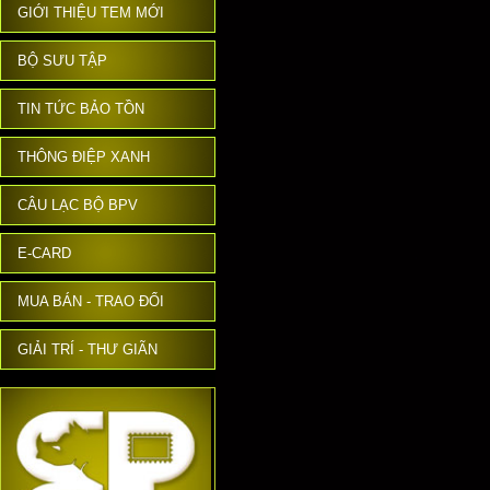
GIỚI THIỆU TEM MỚI
BỘ SƯU TẬP
TIN TỨC BẢO TỒN
THÔNG ĐIỆP XANH
CÂU LẠC BỘ BPV
E-CARD
MUA BÁN - TRAO ĐỔI
GIẢI TRÍ - THƯ GIÃN