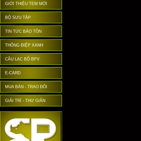
GIỚI THIỆU TEM MỚI
BỘ SƯU TẬP
TIN TỨC BẢO TỒN
THÔNG ĐIỆP XANH
CÂU LẠC BỘ BPV
E-CARD
MUA BÁN - TRAO ĐỔI
GIẢI TRÍ - THƯ GIÃN