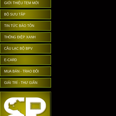
GIỚI THIỆU TEM MỚI
BỘ SƯU TẬP
TIN TỨC BẢO TỒN
THÔNG ĐIỆP XANH
CÂU LẠC BỘ BPV
E-CARD
MUA BÁN - TRAO ĐỔI
GIẢI TRÍ - THƯ GIÃN