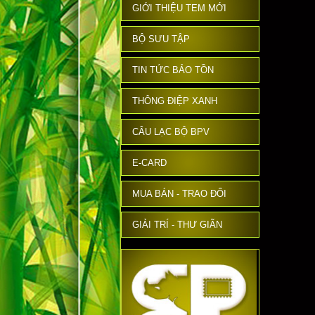
GIỚI THIỆU TEM MỚI
BỘ SƯU TẬP
TIN TỨC BẢO TỒN
THÔNG ĐIỆP XANH
CÂU LẠC BỘ BPV
E-CARD
MUA BÁN - TRAO ĐỔI
GIẢI TRÍ - THƯ GIÃN